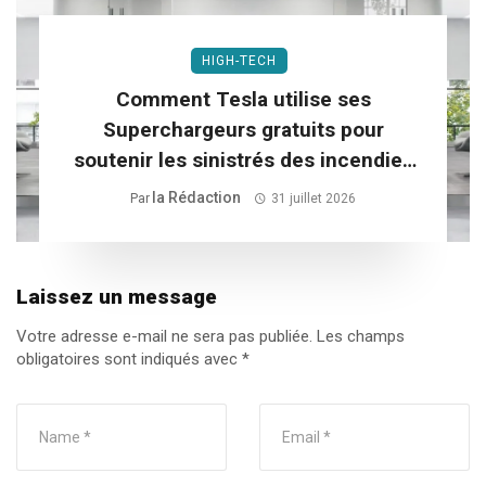
HIGH-TECH
Comment Tesla utilise ses
Superchargeurs gratuits pour
soutenir les sinistrés des incendies
dans le Sud-Ouest
La Rédaction
Par
31 juillet 2026
Laissez un message
Votre adresse e-mail ne sera pas publiée.
Les champs
obligatoires sont indiqués avec
*