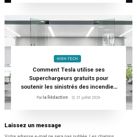
HIGH-TECH
Comment Tesla utilise ses
Superchargeurs gratuits pour
soutenir les sinistrés des incendies
dans le Sud-Ouest
La Rédaction
Par
31 juillet 2026
Laissez un message
Votre adresse e-mail ne sera pas publiée.
Les champs