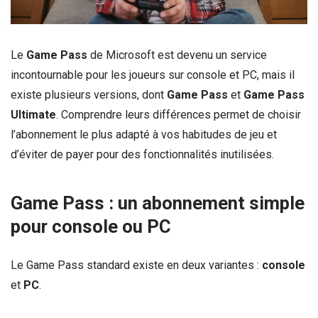
Le
Game Pass
de Microsoft est devenu un service
incontournable pour les joueurs sur console et PC, mais il
existe plusieurs versions, dont
Game Pass
et
Game Pass
Ultimate
. Comprendre leurs différences permet de choisir
l’abonnement le plus adapté à vos habitudes de jeu et
d’éviter de payer pour des fonctionnalités inutilisées.
Game Pass : un abonnement simple
pour console ou PC
Le Game Pass standard existe en deux variantes :
console
et
PC
.