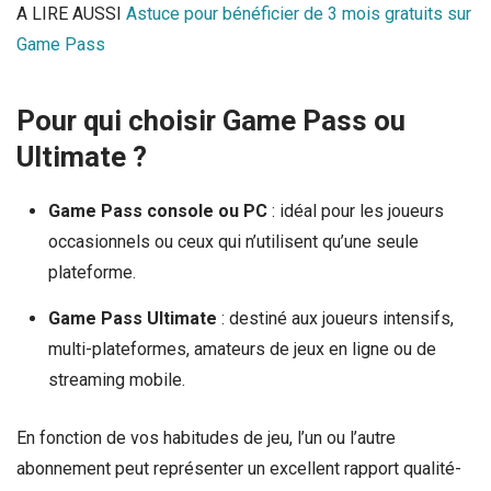
A LIRE AUSSI
Astuce pour bénéficier de 3 mois gratuits sur
Game Pass
Pour qui choisir Game Pass ou
Ultimate ?
Game Pass console ou PC
: idéal pour les joueurs
occasionnels ou ceux qui n’utilisent qu’une seule
plateforme.
Game Pass Ultimate
: destiné aux joueurs intensifs,
multi-plateformes, amateurs de jeux en ligne ou de
streaming mobile.
En fonction de vos habitudes de jeu, l’un ou l’autre
abonnement peut représenter un excellent rapport qualité-