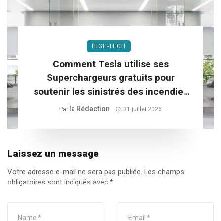
HIGH-TECH
Comment Tesla utilise ses
Superchargeurs gratuits pour
soutenir les sinistrés des incendies
dans le Sud-Ouest
La Rédaction
Par
31 juillet 2026
Laissez un message
Votre adresse e-mail ne sera pas publiée.
Les champs
obligatoires sont indiqués avec
*